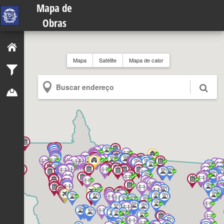
Mapa de
Obras
Mapa
Satélite
Mapa de calor
Buscar endereço
Buscar endereço